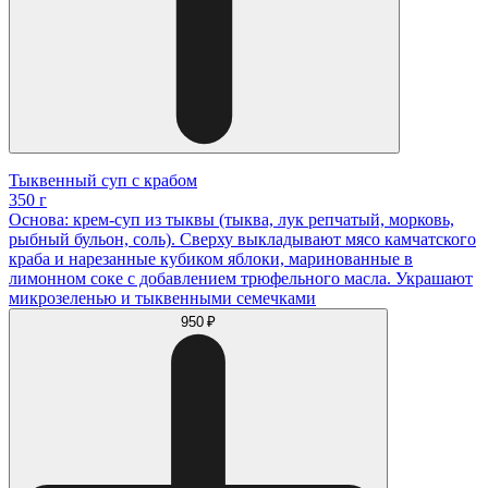
Тыквенный суп с крабом
350 г
Основа: крем-суп из тыквы (тыква, лук репчатый, морковь,
рыбный бульон, соль). Сверху выкладывают мясо камчатского
краба и нарезанные кубиком яблоки, маринованные в
лимонном соке с добавлением трюфельного масла. Украшают
микрозеленью и тыквенными семечками
950 ₽