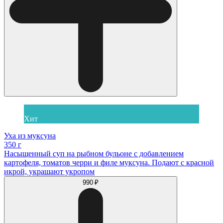
Хит
Уха из муксуна
350 г
Насыщенный суп на рыбном бульоне с добавлением
картофеля, томатов черри и филе муксуна. Подают с красной
икрой, украшают укропом
990 ₽