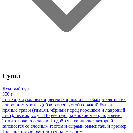
Супы
Луковый суп
350 г
Три вида лука: белый, репчатый, шалот — обжариваются на
сливочном масле. Добавляется густой говяжий бульон,
пряные травы (тимьян, чёрный перец горошком и лавровый
лист), чеснок, соус «Ворчестер», крабовое мясо, портвейн.
Томится около 8 часов. Подаётся в горшочке, который
запекается со слоёным тестом и сырами эмменталь и грюйер.
Посыпается сверху тёртым пармезаном