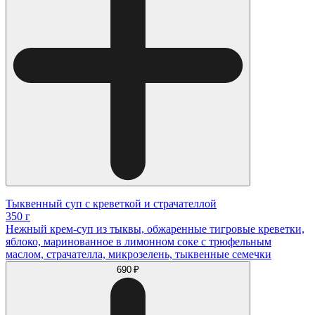
Тыквенный суп с креветкой и страчателлой
350 г
Нежный крем-суп из тыквы, обжаренные тигровые креветки,
яблоко, маринованное в лимонном соке с трюфельным
маслом, страчателла, микрозелень, тыквенные семечки
690 ₽