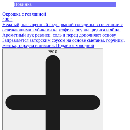
Новинка
Окрошка с говядиной
400 г
Нежный, насыщенный вкус рваной говядины в сочетании с
освежающими кубиками картофеля, огурца, редиса и яйца.
Ароматный лук резанец, соль и перец дополняют основу.
Заправляется авторским соусом на основе сметаны, горчицы,
желтка, тархуна и лимона. Подаётся холодной
750 ₽