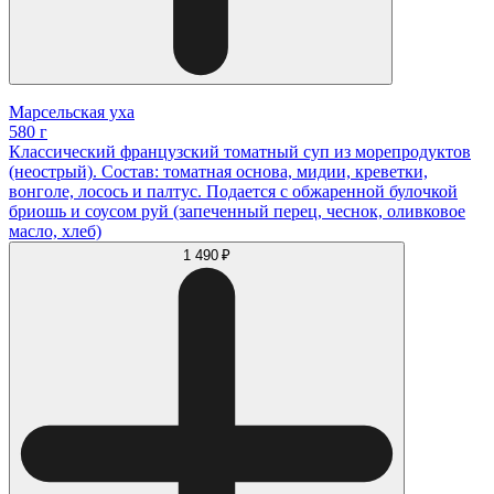
Марсельская уха
580 г
Классический французский томатный суп из морепродуктов
(неострый). Состав: томатная основа, мидии, креветки,
вонголе, лосось и палтус. Подается с обжаренной булочкой
бриошь и соусом руй (запеченный перец, чеснок, оливковое
масло, хлеб)
1 490 ₽