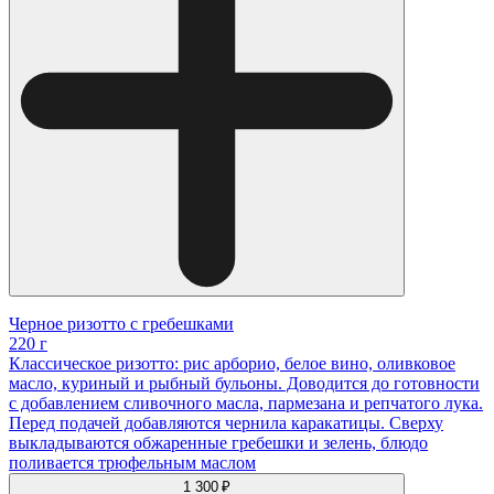
Черное ризотто с гребешками
220 г
Классическое ризотто: рис арборио, белое вино, оливковое
масло, куриный и рыбный бульоны. Доводится до готовности
с добавлением сливочного масла, пармезана и репчатого лука.
Перед подачей добавляются чернила каракатицы. Сверху
выкладываются обжаренные гребешки и зелень, блюдо
поливается трюфельным маслом
1 300 ₽