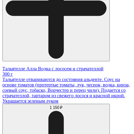
Тальятелле Алла Водка с лососем и страчателлой
300 г
Тальятелле отвариваются до состояния альденте. Соус на
основе томатов (протертые томаты, лук, чеснок, водка, кинза,
соевый соус, тобаско, Ворчестер и перец чили). Подается со
страчателлой, тартаром из свежего лосося и красной икрой.
Украшается зеленым луком
1 150 ₽