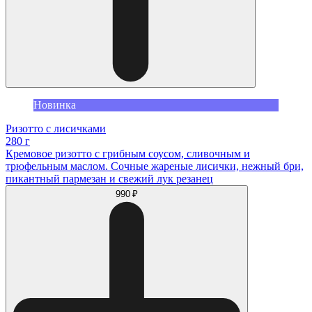
Новинка
Ризотто с лисичками
280 г
Кремовое ризотто с грибным соусом, сливочным и
трюфельным маслом. Сочные жареные лисички, нежный бри,
пикантный пармезан и свежий лук резанец
990 ₽