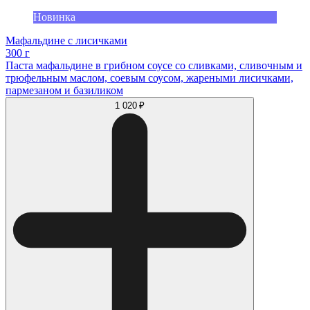
Новинка
Мафальдине с лисичками
300 г
Паста мафальдине в грибном соусе со сливками, сливочным и
трюфельным маслом, соевым соусом, жареными лисичками,
пармезаном и базиликом
1 020 ₽