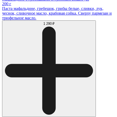
200 г
Паста мафальдине, гребешок, грибы белые, сливки, лук,
чеснок, сливочное масло, крабовая сойка. Сверху пармезан и
трюфельное масло.
1 290 ₽