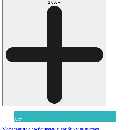
1 090 ₽
Хит
Мафальдине с гребешками и грибным вишисуаз