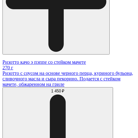
Ризотто качо э пэппе со стейком мачете
270 г
Ризотто с соусом на основе черного перца, куриного бульона,
сливочного масла и сыра пекорино. Подается с стейком
мачете, обжаренном на гриле
1 450 ₽