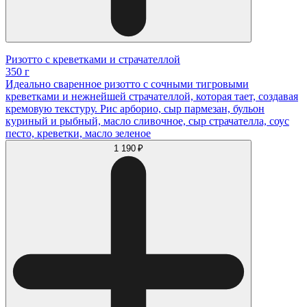
Ризотто с креветками и страчателлой
350 г
Идеально сваренное ризотто с сочными тигровыми
креветками и нежнейшей страчателлой, которая тает, создавая
кремовую текстуру. Рис арборио, сыр пармезан, бульон
куриный и рыбный, масло сливочное, сыр страчателла, соус
песто, креветки, масло зеленое
1 190 ₽