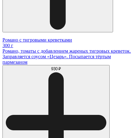
Романо с тигровыми креветками
300 г
Романо, томаты с добавлением жареных тигровых креветок.
Заправляется соусом «Цезарь». Посыпается тёртым
пармезаном
930 ₽