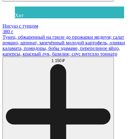
Хит
Нисуаз с тунцом
380 г
Тунец, обжаренный на гриле до прожарки медиум; салат
романо, шпинат, запечённый молодой картофель, оливки
каламата, помидоры, бобы эдамаме, перепелиное яйцо,
каперсы, красный лук, базилик; соус вителло тоннато
1 150 ₽