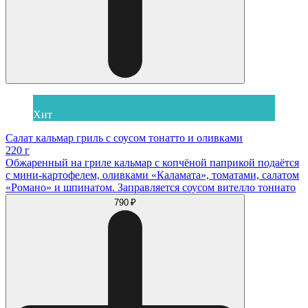
Хит
Салат кальмар гриль с соусом тонатто и оливками
220 г
Обжаренный на гриле кальмар с копчёной паприкой подаётся
с мини-картофелем, оливками «Каламата», томатами, салатом
«Романо» и шпинатом. Заправляется соусом вителло тоннато
790 ₽