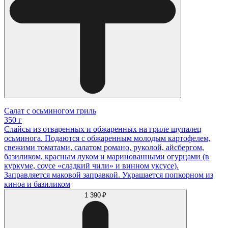
Салат с осьминогом гриль
350 г
Слайсы из отваренных и обжаренных на гриле щупалец
осьминога. Подаются с обжаренным молодым картофелем,
свежими томатами, салатом романо, руколой, айсбергом,
базиликом, красным луком и маринованными огурцами (в
куркуме, соусе «сладкий чили» и винном уксусе).
Заправляется маковой заправкой. Украшается попкорном из
киноа и базиликом
1 390 ₽