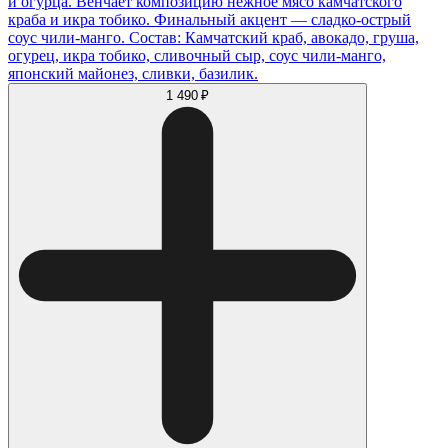
и огурца. Венчает композицию нежное мясо камчатского
краба и икра тобико. Финальный акцент — сладко-острый
соус чили-манго. Состав: Камчатский краб, авокадо, груша,
огурец, икра тобико, сливочный сыр, соус чили-манго,
японский майонез, сливки, базилик.
1 490 ₽