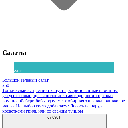
Салаты
Хит
Большой зеленый салат
250 г
Тонкие слайсы цветной капусты, маринованные в винном
уксусе с солью, целая половинка авокадо, шпинат, салат
романо, айсберг, бобы эдамаме, имбирная заправка, оливковое
масло. На выбор гостя добавляем: Лосось на пару, с
креветками гриль или со свежим тунцом
от
890 ₽