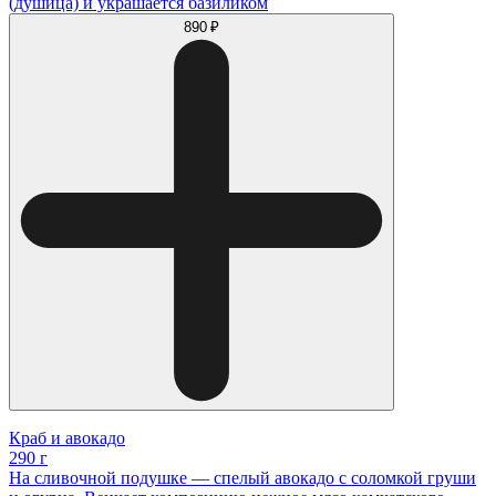
(душица) и украшается базиликом
890 ₽
Краб и авокадо
290 г
На сливочной подушке — спелый авокадо с соломкой груши