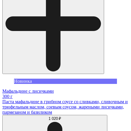
Новинка
Мафальдине с лисичками
300 г
Паста мафальдине в грибном соусе со сливками, сливочным и
трюфельным маслом, соевым соусом, жареными лисичками,
пармезаном и базиликом
1 020 ₽