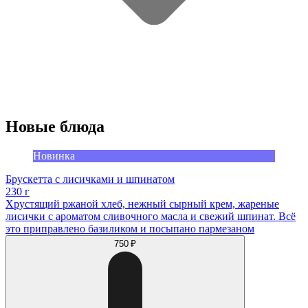
Новые блюда
Новинка
Брускетта с лисичками и шпинатом
230 г
Хрустящий ржаной хлеб, нежный сырный крем, жареные
лисички с ароматом сливочного масла и свежий шпинат. Всё
это приправлено базиликом и посыпано пармезаном
750 ₽