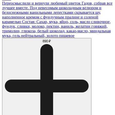
Переосмыслили и вернули любимый цветок Гадов, собрав все
лучшее вместе. Под невесомым шоколадным велюром и
белоснежными ванильными лепестками скрывается шу,
наполненное кремом с фундучным пралине и соленой
карамелью Состав: Сахар, мука, яйцо, соль, масло сливочное,
фундук, сливки, молоко, пектин, ваниль, желатин говяжий,
тримолин, глюкоза, белый шоколад, какао-масло, миндальная
мука, гель нейтральный, золото пищевое
890 ₽