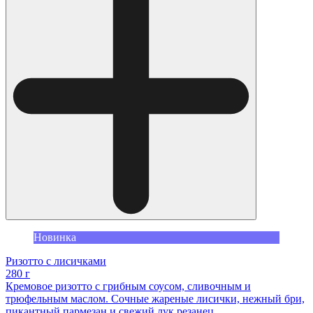
Новинка
Ризотто с лисичками
280 г
Кремовое ризотто с грибным соусом, сливочным и
трюфельным маслом. Сочные жареные лисички, нежный бри,
пикантный пармезан и свежий лук резанец