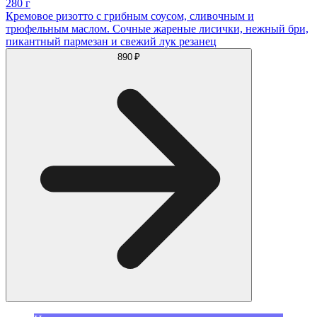
280 г
Кремовое ризотто с грибным соусом, сливочным и
трюфельным маслом. Сочные жареные лисички, нежный бри,
пикантный пармезан и свежий лук резанец
890 ₽