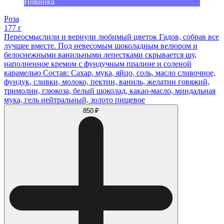
Новинка
Роза
177 г
Переосмыслили и вернули любимый цветок Гадов, собрав все
лучшее вместе. Под невесомым шоколадным велюром и
белоснежными ванильными лепестками скрывается шу,
наполненное кремом с фундучным пралине и соленой
карамелью Состав: Сахар, мука, яйцо, соль, масло сливочное,
фундук, сливки, молоко, пектин, ваниль, желатин говяжий,
тримолин, глюкоза, белый шоколад, какао-масло, миндальная
мука, гель нейтральный, золото пищевое
850 ₽