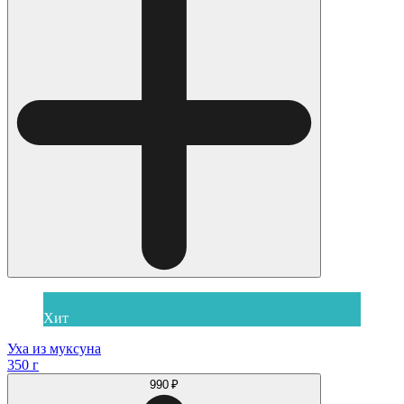
Хит
Уха из муксуна
350 г
990 ₽