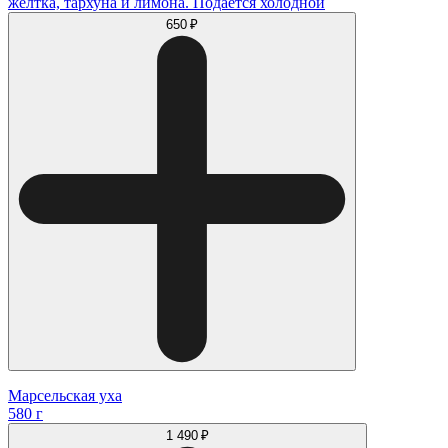
желтка, тархуна и лимона. Подаётся холодной
650 ₽
Марсельская уха
580 г
1 490 ₽