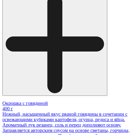
Окрошка с говядиной
400 г
Нежный, насыщенный вкус рваной говядины в сочетании с
освежающими кубиками картофеля, огурца, редиса и яйца.
Ароматный лук резанец, соль и перец дополняют основу.
Заправляется авторским соусом на основе сметаны, горчицы,