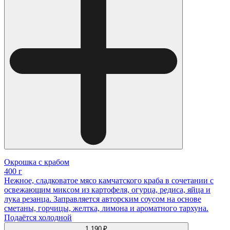
Окрошка с крабом
400 г
Нежное, сладковатое мясо камчатского краба в сочетании с
освежающим миксом из картофеля, огурца, редиса, яйца и
лука резанца. Заправляется авторским соусом на основе
сметаны, горчицы, желтка, лимона и ароматного тархуна.
Подаётся холодной
1 190 ₽