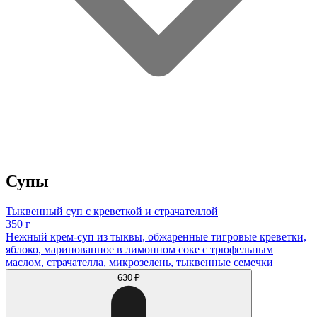
Супы
Тыквенный суп с креветкой и страчателлой
350 г
Нежный крем-суп из тыквы, обжаренные тигровые креветки,
яблоко, маринованное в лимонном соке с трюфельным
маслом, страчателла, микрозелень, тыквенные семечки
630 ₽