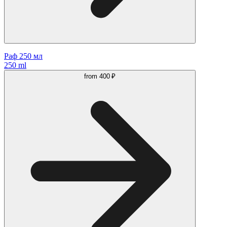
Раф 250 мл
250 ml
from
400 ₽