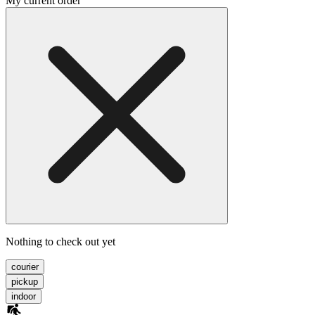
My current order
Nothing to check out yet
courier
pickup
indoor