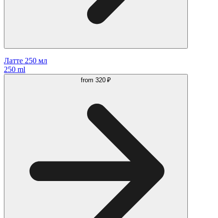
Латте 250 мл
250 ml
from
320 ₽