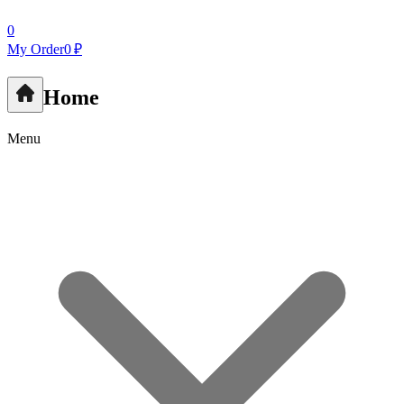
0
My Order
0 ₽
Home
Menu