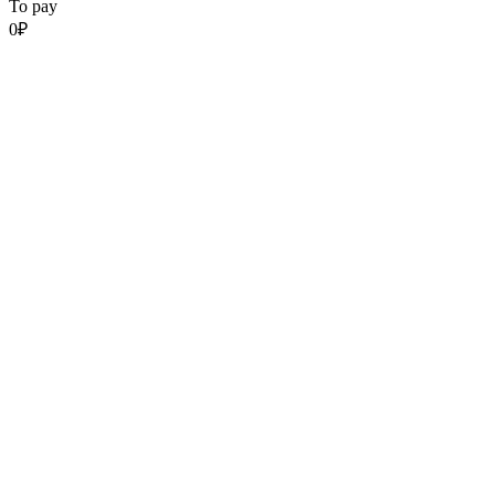
To pay
0
₽