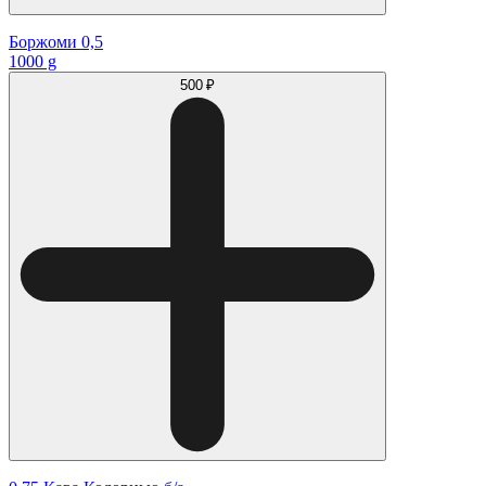
Боржоми 0,5
1000 g
500 ₽