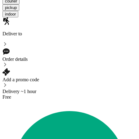
courier
pickup
indoor
Deliver to
Order details
Add a promo code
Delivery ~1 hour
Free