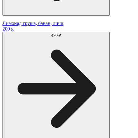
Лимонад груша, банан, личи
200 g
420 ₽