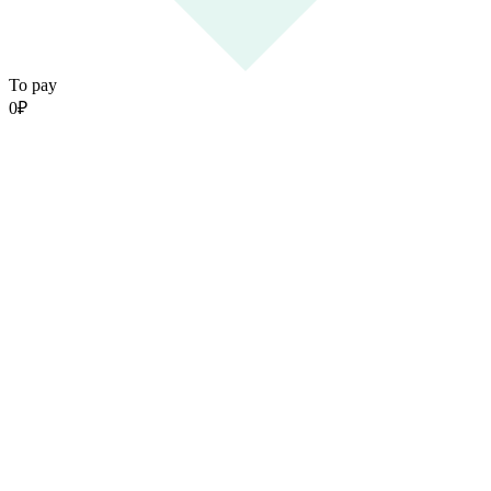
To pay
0
₽